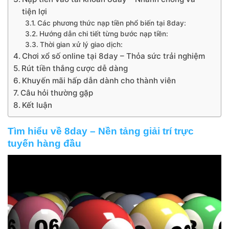
tiện lợi
Các phương thức nạp tiền phổ biến tại 8day:
Hướng dẫn chi tiết từng bước nạp tiền:
Thời gian xử lý giao dịch:
Chơi xổ số online tại 8day – Thỏa sức trải nghiệm
Rút tiền thắng cược dễ dàng
Khuyến mãi hấp dẫn dành cho thành viên
Câu hỏi thường gặp
Kết luận
Tìm hiểu về 8day – Nền tảng giải trí trực
tuyến hàng đầu