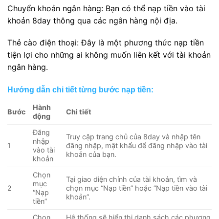
Chuyển khoản ngân hàng: Bạn có thể nạp tiền vào tài
khoản 8day thông qua các ngân hàng nội địa.
Thẻ cào điện thoại: Đây là một phương thức nạp tiền
tiện lợi cho những ai không muốn liên kết với tài khoản
ngân hàng.
Hướng dẫn chi tiết từng bước nạp tiền:
Hành
Bước
Chi tiết
động
Đăng
Truy cập trang chủ của 8day và nhập tên
nhập
1
đăng nhập, mật khẩu để đăng nhập vào tài
vào tài
khoản của bạn.
khoản
Chọn
Tại giao diện chính của tài khoản, tìm và
mục
2
chọn mục “Nạp tiền” hoặc “Nạp tiền vào tài
“Nạp
khoản”.
tiền”
Chọn
Hệ thống sẽ hiển thị danh sách các phương