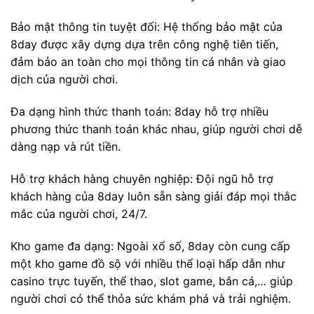
Bảo mật thông tin tuyệt đối: Hệ thống bảo mật của
8day được xây dựng dựa trên công nghệ tiên tiến,
đảm bảo an toàn cho mọi thông tin cá nhân và giao
dịch của người chơi.
Đa dạng hình thức thanh toán: 8day hỗ trợ nhiều
phương thức thanh toán khác nhau, giúp người chơi dễ
dàng nạp và rút tiền.
Hỗ trợ khách hàng chuyên nghiệp: Đội ngũ hỗ trợ
khách hàng của 8day luôn sẵn sàng giải đáp mọi thắc
mắc của người chơi, 24/7.
Kho game đa dạng: Ngoài xổ số, 8day còn cung cấp
một kho game đồ sộ với nhiều thể loại hấp dẫn như
casino trực tuyến, thể thao, slot game, bắn cá,… giúp
người chơi có thể thỏa sức khám phá và trải nghiệm.