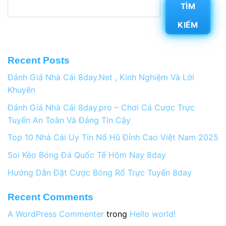
TÌM
KIẾM
Recent Posts
Đánh Giá Nhà Cái 8day.Net , Kinh Nghiệm Và Lời
Khuyên
Đánh Giá Nhà Cái 8day.pro – Chơi Cá Cược Trực
Tuyến An Toàn Và Đáng Tin Cậy
Top 10 Nhà Cái Uy Tín Nổ Hũ Đỉnh Cao Việt Nam 2025
Soi Kèo Bóng Đá Quốc Tế Hôm Nay 8day
Hướng Dẫn Đặt Cược Bóng Rổ Trực Tuyến 8day
Recent Comments
A WordPress Commenter
trong
Hello world!