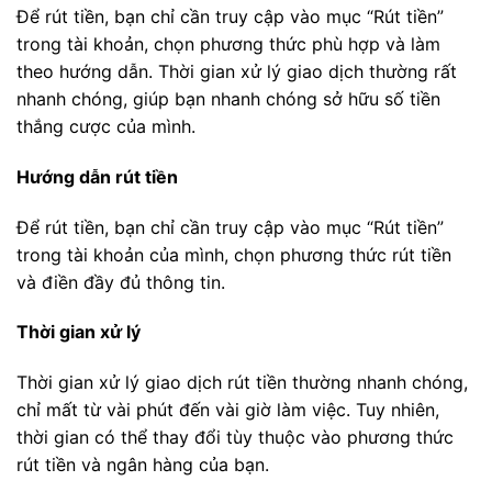
Để rút tiền, bạn chỉ cần truy cập vào mục “Rút tiền”
trong tài khoản, chọn phương thức phù hợp và làm
theo hướng dẫn. Thời gian xử lý giao dịch thường rất
nhanh chóng, giúp bạn nhanh chóng sở hữu số tiền
thắng cược của mình.
Hướng dẫn rút tiền
Để rút tiền, bạn chỉ cần truy cập vào mục “Rút tiền”
trong tài khoản của mình, chọn phương thức rút tiền
và điền đầy đủ thông tin.
Thời gian xử lý
Thời gian xử lý giao dịch rút tiền thường nhanh chóng,
chỉ mất từ vài phút đến vài giờ làm việc. Tuy nhiên,
thời gian có thể thay đổi tùy thuộc vào phương thức
rút tiền và ngân hàng của bạn.