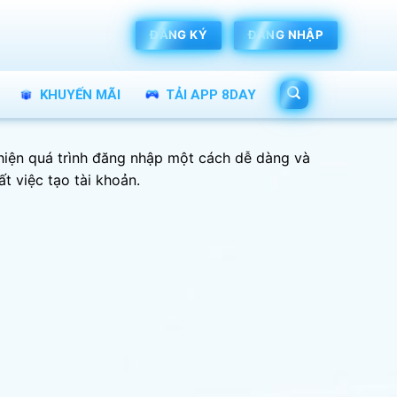
ĐĂNG KÝ
ĐĂNG NHẬP
KHUYẾN MÃI
TẢI APP 8DAY
c hiện quá trình đăng nhập một cách dễ dàng và
t việc tạo tài khoản.