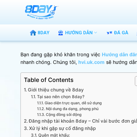
Chuyển
đến
nội
dung
8DAY
HƯỚNG DẪN
ĐÁ GÀ
Bạn đang gặp khó khăn trong việc
Hướng dẫn đă
nhanh chóng. Chúng tôi,
hvi.uk.com
sẽ hướng dẫn 
Table of Contents
Giới thiệu chung về 8day
Tại sao nên chọn 8day?
Giao diện trực quan, dễ sử dụng
Nội dung đa dạng, phong phú
Cộng đồng sôi động
Đăng nhập tài khoản 8day – Chỉ vài bước đơn gi
Xử lý khi gặp sự cố đăng nhập
Quên mật khẩu: