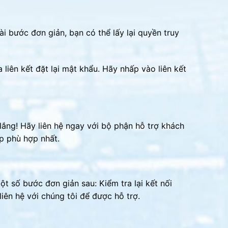
i bước đơn giản, bạn có thể lấy lại quyền truy
iên kết đặt lại mật khẩu. Hãy nhấp vào liên kết
ắng! Hãy liên hệ ngay với bộ phận hỗ trợ khách
p phù hợp nhất.
t số bước đơn giản sau: Kiểm tra lại kết nối
iên hệ với chúng tôi để được hỗ trợ.