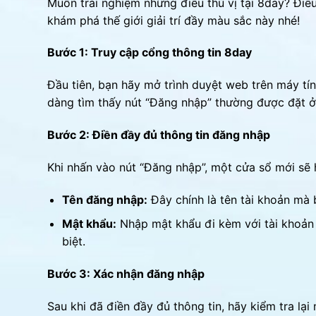
Muốn trải nghiệm những điều thú vị tại 8day? Điề
khám phá thế giới giải trí đầy màu sắc này nhé!
Bước 1: Truy cập cổng thông tin 8day
Đầu tiên, bạn hãy mở trình duyệt web trên máy tín
dàng tìm thấy nút “Đăng nhập” thường được đặt ở v
Bước 2: Điền đầy đủ thông tin đăng nhập
Khi nhấn vào nút “Đăng nhập”, một cửa sổ mới sẽ h
Tên đăng nhập:
Đây chính là tên tài khoản mà 
Mật khẩu:
Nhập mật khẩu đi kèm với tài khoản 
biệt.
Bước 3: Xác nhận đăng nhập
Sau khi đã điền đầy đủ thông tin, hãy kiểm tra lạ