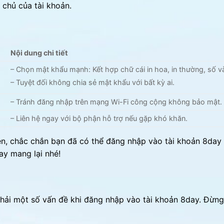
 chủ của tài khoản.
Nội dung chi tiết
– Chọn mật khẩu mạnh: Kết hợp chữ cái in hoa, in thường, số và
– Tuyệt đối không chia sẻ mật khẩu với bất kỳ ai.
– Tránh đăng nhập trên mạng Wi-Fi công cộng không bảo mật.
– Liên hệ ngay với bộ phận hỗ trợ nếu gặp khó khăn.
n, chắc chắn bạn đã có thể đăng nhập vào tài khoản 8day
y mang lại nhé!
phải một số vấn đề khi đăng nhập vào tài khoản 8day. Đừng