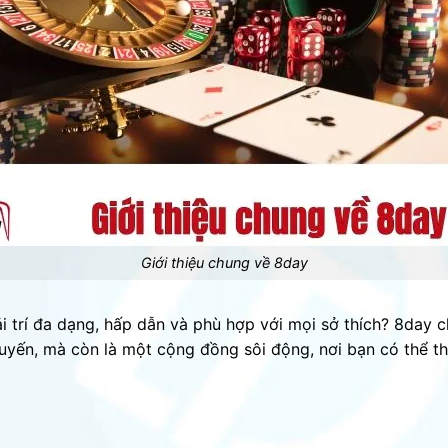
Giới thiệu chung về 8day
 trí đa dạng, hấp dẫn và phù hợp với mọi sở thích? 8day ch
tuyến, mà còn là một cộng đồng sôi động, nơi bạn có thể thư