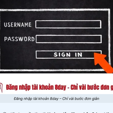
Đăng nhập tài khoản 8day – Chỉ vài bước đơn giản