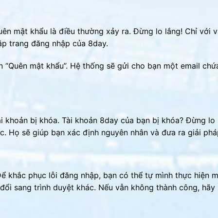
 mật khẩu là điều thường xảy ra. Đừng lo lắng! Chỉ với và
cập trang đăng nhập của 8day.
 “Quên mật khẩu”. Hệ thống sẽ gửi cho bạn một email chứa l
 khoản bị khóa. Tài khoản 8day của bạn bị khóa? Đừng lo l
 Họ sẽ giúp bạn xác định nguyên nhân và đưa ra giải phá
ể khắc phục lỗi đăng nhập, bạn có thể tự mình thực hiện mộ
đổi sang trình duyệt khác. Nếu vẫn không thành công, hãy l