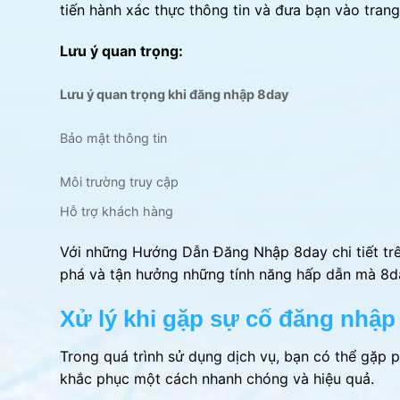
tiến hành xác thực thông tin và đưa bạn vào trang
Lưu ý quan trọng:
Lưu ý quan trọng khi đăng nhập 8day
Bảo mật thông tin
Môi trường truy cập
Hỗ trợ khách hàng
Với những Hướng Dẫn Đăng Nhập 8day chi tiết trê
phá và tận hưởng những tính năng hấp dẫn mà 8da
Xử lý khi gặp sự cố đăng nhập
Trong quá trình sử dụng dịch vụ, bạn có thể gặp 
khắc phục một cách nhanh chóng và hiệu quả.