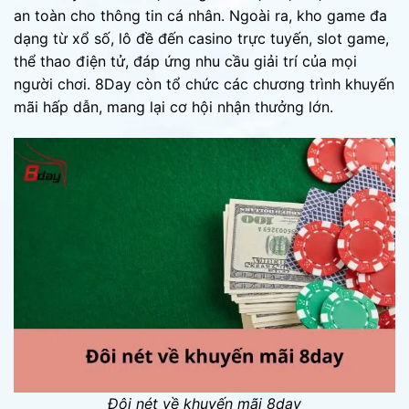
an toàn cho thông tin cá nhân. Ngoài ra, kho game đa
dạng từ xổ số, lô đề đến casino trực tuyến, slot game,
thể thao điện tử, đáp ứng nhu cầu giải trí của mọi
người chơi. 8Day còn tổ chức các chương trình khuyến
mãi hấp dẫn, mang lại cơ hội nhận thưởng lớn.
Đôi nét về khuyến mãi 8day