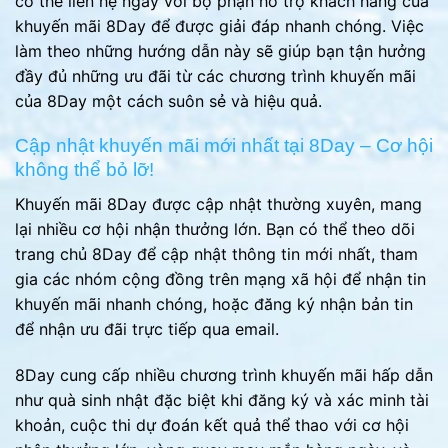
có thể liên hệ ngay với bộ phận hỗ trợ khách hàng của
khuyến mãi 8Day để được giải đáp nhanh chóng. Việc
làm theo những hướng dẫn này sẽ giúp bạn tận hưởng
đầy đủ những ưu đãi từ các chương trình khuyến mãi
của 8Day một cách suôn sẻ và hiệu quả.
Cập nhật khuyến mãi mới nhất tại 8Day – Cơ hội
không thể bỏ lỡ!
Khuyến mãi 8Day được cập nhật thường xuyên, mang
lại nhiều cơ hội nhận thưởng lớn. Bạn có thể theo dõi
trang chủ 8Day để cập nhật thông tin mới nhất, tham
gia các nhóm cộng đồng trên mạng xã hội để nhận tin
khuyến mãi nhanh chóng, hoặc đăng ký nhận bản tin
để nhận ưu đãi trực tiếp qua email.
8Day cung cấp nhiều chương trình khuyến mãi hấp dẫn
như quà sinh nhật đặc biệt khi đăng ký và xác minh tài
khoản, cuộc thi dự đoán kết quả thể thao với cơ hội