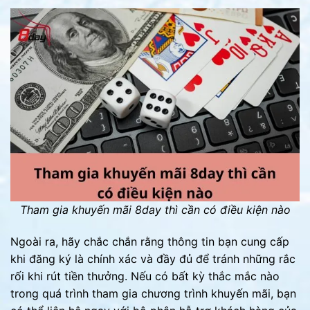
Tham gia khuyến mãi 8day thì cần có điều kiện nào
Ngoài ra, hãy chắc chắn rằng thông tin bạn cung cấp
khi đăng ký là chính xác và đầy đủ để tránh những rắc
rối khi rút tiền thưởng. Nếu có bất kỳ thắc mắc nào
trong quá trình tham gia chương trình khuyến mãi, bạn