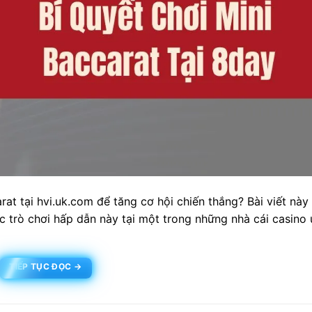
at tại hvi.uk.com để tăng cơ hội chiến thắng? Bài viết này 
 trò chơi hấp dẫn này tại một trong những nhà cái casino u
TIẾP TỤC ĐỌC
→