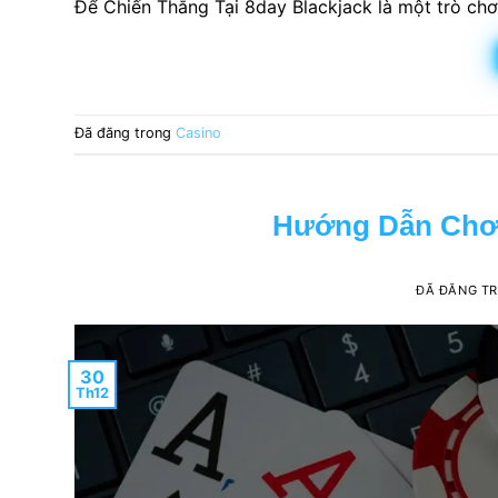
Để Chiến Thắng Tại 8day Blackjack là một trò chơ
Đã đăng trong
Casino
Hướng Dẫn Chơi
ĐÃ ĐĂNG T
30
Th12