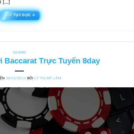
i […]
TIẾP TỤC ĐỌC
→
CASINO
 Baccarat Trực Tuyến 8day
RÊN
30/12/2024
BỞI
LÝ THỊ MỸ LÂM