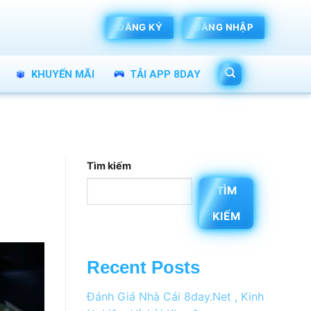
ĐĂNG KÝ
ĐĂNG NHẬP
KHUYẾN MÃI
TẢI APP 8DAY
Tìm kiếm
TÌM
KIẾM
Recent Posts
Đánh Giá Nhà Cái 8day.Net , Kinh