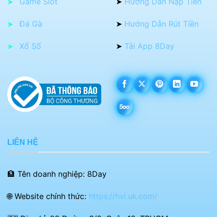
Game Slot
➤
Hướng Dẫn Nạp Tiền
➤
Đá Gà
➤
Hướng Dẫn Rút Tiền
➤
Xổ Số
➤
Tải App 8Day
➤
LIÊN HỆ
🏦 Tên doanh nghiệp: 8Day
🌐 Website chính thức:
https://hvi.uk.com/