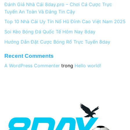
Đánh Giá Nhà Cái 8day.pro – Chơi Cá Cược Trực
Tuyến An Toàn Và Đáng Tin Cậy
Top 10 Nhà Cái Uy Tín Nổ Hũ Đỉnh Cao Việt Nam 2025
Soi Kèo Bóng Đá Quốc Tế Hôm Nay 8day
Hướng Dẫn Đặt Cược Bóng Rổ Trực Tuyến 8day
Recent Comments
A WordPress Commenter
trong
Hello world!