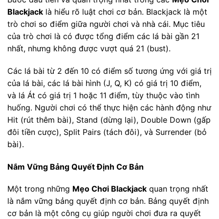
Blackjack
là hiểu rõ luật chơi cơ bản. Blackjack là một
trò chơi so điểm giữa người chơi và nhà cái. Mục tiêu
của trò chơi là có được tổng điểm các lá bài gần 21
nhất, nhưng không được vượt quá 21 (bust).
Các lá bài từ 2 đến 10 có điểm số tương ứng với giá trị
của lá bài, các lá bài hình (J, Q, K) có giá trị 10 điểm,
và lá Át có giá trị 1 hoặc 11 điểm, tùy thuộc vào tình
huống. Người chơi có thể thực hiện các hành động như
Hit (rút thêm bài), Stand (dừng lại), Double Down (gấp
đôi tiền cược), Split Pairs (tách đôi), và Surrender (bỏ
bài).
Nắm Vững Bảng Quyết Định Cơ Bản
Một trong những
Mẹo Chơi Blackjack
quan trọng nhất
là nắm vững bảng quyết định cơ bản. Bảng quyết định
cơ bản là một công cụ giúp người chơi đưa ra quyết