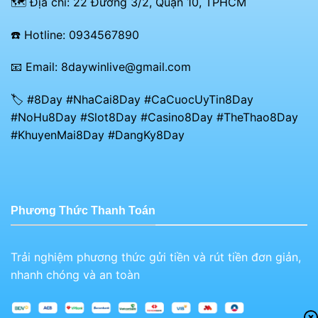
🗺️ Địa chỉ: 22 Đường 3/2, Quận 10, TPHCM
☎️ Hotline:
0934567890
📧 Email:
8daywinlive@gmail.com
🏷️ #8Day #NhaCai8Day #CaCuocUyTin8Day
#NoHu8Day #Slot8Day #Casino8Day #TheThao8Day
#KhuyenMai8Day #DangKy8Day
Phương Thức Thanh Toán
Trải nghiệm phương thức gửi tiền và rút tiền đơn giản,
nhanh chóng và an toàn