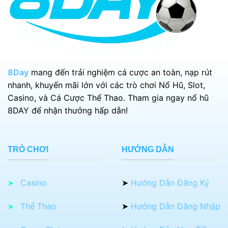
8Day
mang đến trải nghiệm cá cược an toàn, nạp rút
nhanh, khuyến mãi lớn với các trò chơi Nổ Hũ, Slot,
Casino, và Cá Cược Thể Thao. Tham gia ngay nổ hũ
8DAY để nhận thưởng hấp dẫn!
TRÒ CHƠI
HƯỚNG DẪN
Casino
➤
Hướng Dẫn Đăng Ký
➤
Thể Thao
➤
Hướng Dẫn Đăng Nhập
➤