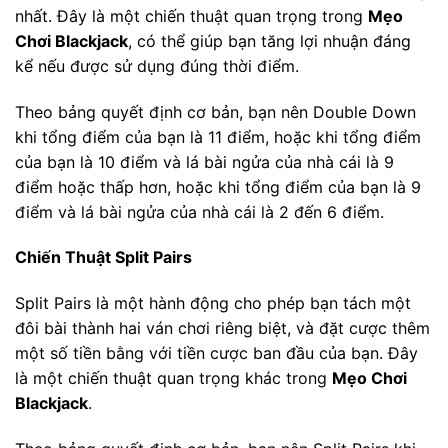
nhất. Đây là một chiến thuật quan trọng trong
Mẹo
Chơi Blackjack
, có thể giúp bạn tăng lợi nhuận đáng
kể nếu được sử dụng đúng thời điểm.
Theo bảng quyết định cơ bản, bạn nên Double Down
khi tổng điểm của bạn là 11 điểm, hoặc khi tổng điểm
của bạn là 10 điểm và lá bài ngửa của nhà cái là 9
điểm hoặc thấp hơn, hoặc khi tổng điểm của bạn là 9
điểm và lá bài ngửa của nhà cái là 2 đến 6 điểm.
Chiến Thuật Split Pairs
Split Pairs là một hành động cho phép bạn tách một
đôi bài thành hai ván chơi riêng biệt, và đặt cược thêm
một số tiền bằng với tiền cược ban đầu của bạn. Đây
là một chiến thuật quan trọng khác trong
Mẹo Chơi
Blackjack
.