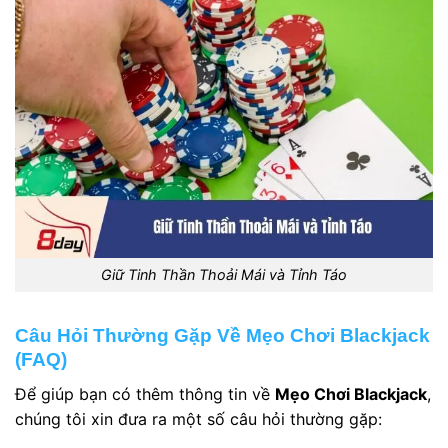
Giữ Tinh Thần Thoải Mái và Tỉnh Táo
Câu Hỏi Thường Gặp Về Mẹo Chơi Blackjack
(FAQ)
Để giúp bạn có thêm thông tin về
Mẹo Chơi Blackjack
,
chúng tôi xin đưa ra một số câu hỏi thường gặp: