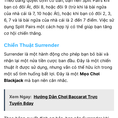
Theo bảng quyết định cơ bản, bạn nên Split Pairs khi
bạn có đôi Át, đôi 8, hoặc đôi 9 (trừ khi lá bài ngửa
của nhà cái là 7, 10 hoặc Át), hoặc khi bạn có đôi 2, 3,
6, 7 và lá bài ngửa của nhà cái là 2 đến 7 điểm. Việc sử
dụng Split Pairs một cách hợp lý có thể giúp bạn tăng
cơ hội chiến thắng.
Chiến Thuật Surrender
Surrender là một hành động cho phép bạn bỏ bài và
nhận lại một nửa tiền cược ban đầu. Đây là một chiến
thuật ít được sử dụng, nhưng vẫn có thể hữu ích trong
một số tình huống bất lợi. Đây là một
Mẹo Chơi
Blackjack
mà bạn nên cân nhắc.
Xem Ngay:
Hướng Dẫn Chơi Baccarat Trực
Tuyến 8day