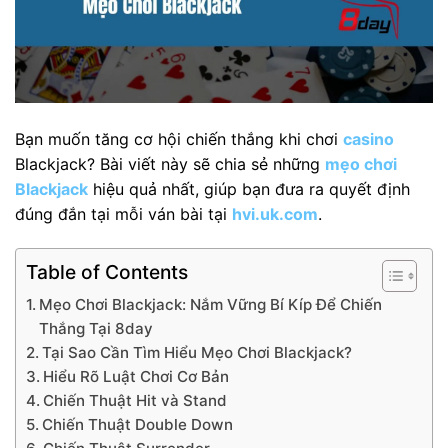
Bạn muốn tăng cơ hội chiến thắng khi chơi
casino
Blackjack? Bài viết này sẽ chia sẻ những
mẹo chơi
Blackjack
hiệu quả nhất, giúp bạn đưa ra quyết định
đúng đắn tại mỗi ván bài tại
hvi.uk.com
.
Table of Contents
Mẹo Chơi Blackjack: Nắm Vững Bí Kíp Để Chiến
Thắng Tại 8day
Tại Sao Cần Tìm Hiểu Mẹo Chơi Blackjack?
Hiểu Rõ Luật Chơi Cơ Bản
Chiến Thuật Hit và Stand
Chiến Thuật Double Down