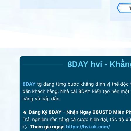
8DAY hvi - Khẳn
8DAY
tg đang từng bước khẳng định vị thế độc 
đến khách hàng. Nhà cái 8DAY kiến tạo nên một 
năng và hấp dẫn.
🔥
Đăng Ký 8DAY – Nhận Ngay 68USTD Miễn Ph
Trải nghiệm nền tảng cá cược hiện đại, tốc độ xử
👉
Tham gia ngay:
https://hvi.uk.com/