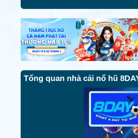
Tổng quan nhà cái nổ hũ 8DA