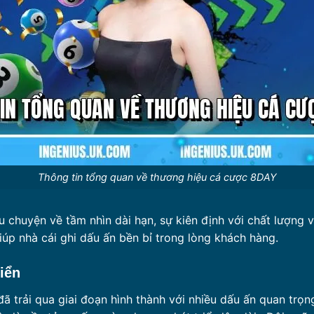
Thông tin tổng quan về thương hiệu cá cược 8DAY
 chuyện về tầm nhìn dài hạn, sự kiên định với chất lượng 
iúp nhà cái ghi dấu ấn bền bỉ trong lòng khách hàng.
iển
đã trải qua giai đoạn hình thành với nhiều dấu ấn quan trọ