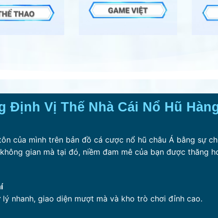
g Định Vị Thế Nhà Cái Nổ Hũ Hàn
tôn của mình trên bản đồ cá cược nổ hũ châu Á bằng sự ch
không gian mà tại đó, niềm đam mê của bạn được thăng hoa
í
 lý nhanh, giao diện mượt mà và kho trò chơi đỉnh cao.