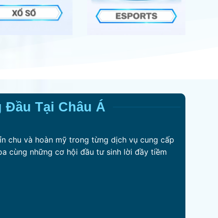
g Đầu Tại Châu Á
ỉn chu và hoàn mỹ trong từng dịch vụ cung cấp
 cùng những cơ hội đầu tư sinh lời đầy tiềm